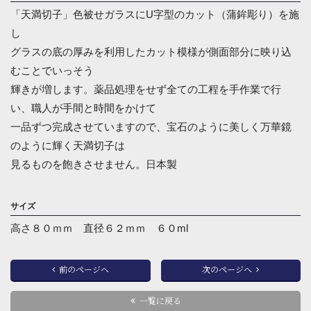
「天満切子」色被せガラスにU字型のカット（蒲鉾彫り）を施
し
グラスの底の厚みを利用したカット模様が側面部分に映り込
むことでいっそう
輝きが増します。薬品処理をせず全ての工程を手作業で行
い、職人が手間と時間をかけて
一品ずつ完成させていますので、宝石のように美しく万華鏡
のように輝く天満切子は
見るものを飽きさせません。日本製
サイズ
高さ８０ｍｍ 直径６２ｍｍ ６０ml
前のページへ
次のページへ
一覧に戻る