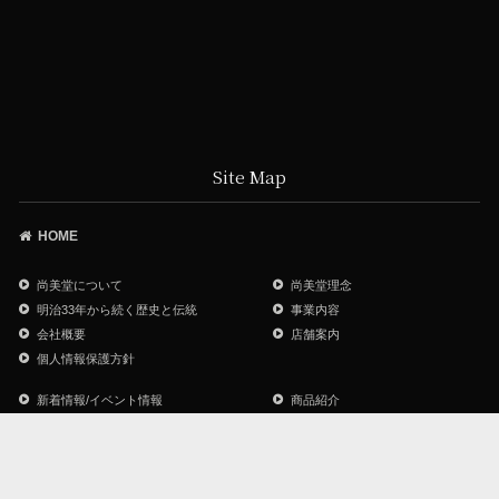
Site Map
HOME
尚美堂について
尚美堂理念
明治33年から続く歴史と伝統
事業内容
会社概要
店舗案内
個人情報保護方針
新着情報/イベント情報
商品紹介
尚美堂オリジナルブランド
ジュエリーリフォーム
ジュエリー・他 メンテナンス
よくあるご質問
お問い合わせ
サイトマップ