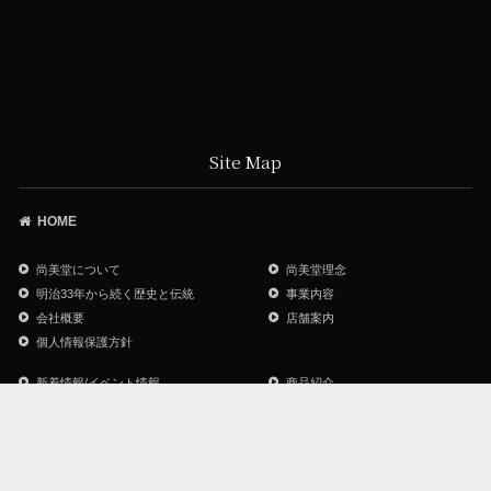
Site Map
HOME
尚美堂について
尚美堂理念
明治33年から続く歴史と伝統
事業内容
会社概要
店舗案内
個人情報保護方針
新着情報/イベント情報
商品紹介
尚美堂オリジナルブランド
ジュエリーリフォーム
ジュエリー・他 メンテナンス
よくあるご質問
お問い合わせ
サイトマップ