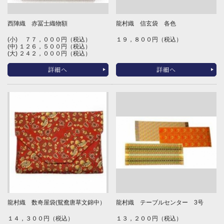
西陣織 赤冨士織物額
龍村織 信玄袋 各色
(小) ７７，０００円（税込）
１９，８００円（税込）
(中) １２６，５００円（税込）
(大) ２４２，０００円（税込）
詳細へ
詳細へ
龍村織 数奇屋袋(鴛鴦唐草文錦中）
龍村織 テーブルセンター 3号
１４，３００円（税込）
１３，２００円（税込）