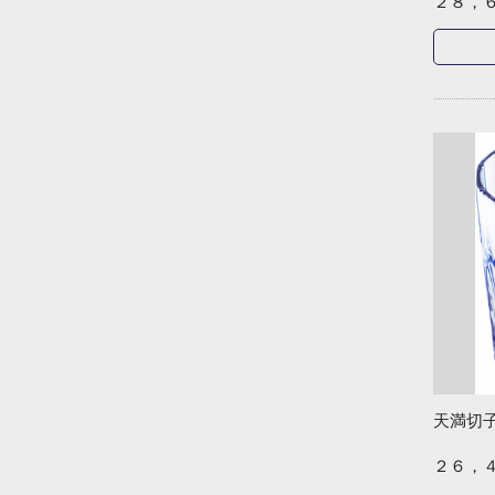
２８，
天満切
２６，