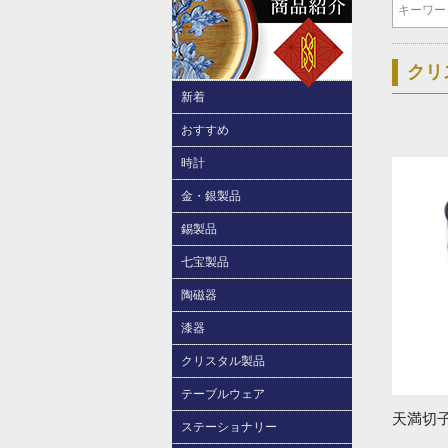
クリ
新着
おすすめ
時計
金・銀製品
錫製品
七宝製品
陶磁器
漆器
クリスタル製品
テーブルウェア
天満切
ステーショナリー