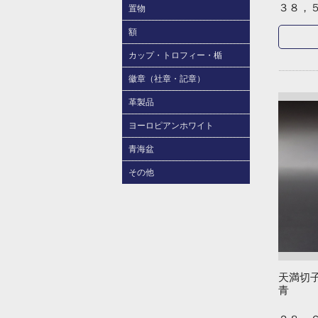
３８，
置物
額
カップ・トロフィー・楯
徽章（社章・記章）
革製品
ヨーロピアンホワイト
青海盆
その他
天満切
青