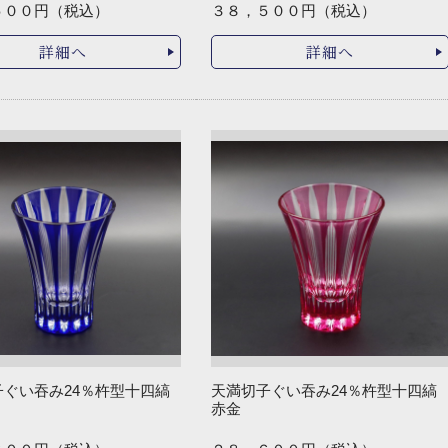
５００円（税込）
３８，５００円（税込）
詳細へ
詳細へ
子ぐい吞み24％杵型十四縞
天満切子ぐい吞み24％杵型十四縞
赤金