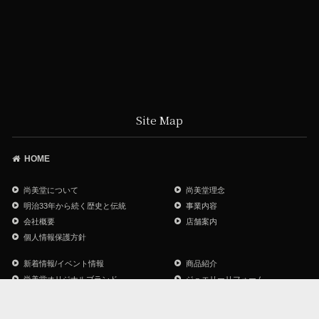
Site Map
HOME
尚美堂について
尚美堂理念
明治33年から続く歴史と伝統
事業内容
会社概要
店舗案内
個人情報保護方針
新着情報/イベント情報
商品紹介
尚美堂オリジナルブランド
ジュエリーリフォーム
ジュエリー・他 メンテナンス
よくあるご質問
お問い合わせ
サイトマップ