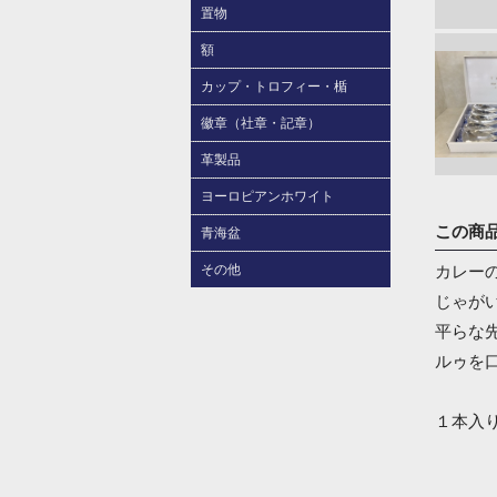
置物
額
カップ・トロフィー・楯
徽章（社章・記章）
革製品
ヨーロピアンホワイト
この商
青海盆
カレー
その他
じゃが
平らな
ルゥを
１本入