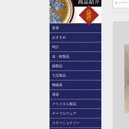
新着
おすすめ
時計
金・銀製品
錫製品
七宝製品
陶磁器
漆器
クリスタル製品
テーブルウェア
ステーショナリー