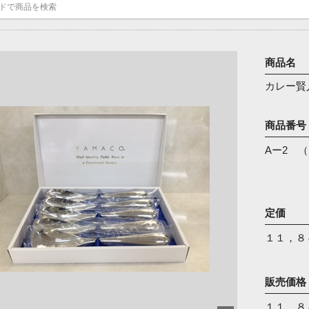
カレー賢
商品番号
Aー2 
定価
１１，８
販売価格
１１，８