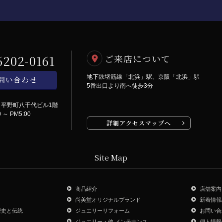
6202-0161
ご来店について
地下鉄堺筋線「北浜」駅、京阪「北浜」駅
問い合わせ
5番出口より南へ徒歩3分
号
平野町八千代ビル1階
～ PM5:00
詳細アクセスマップへ
Site Map
商品紹介
店舗案内
尚美堂オリジナルブランド
新着情報
歴史と伝統
ジュエリーリフォーム
お問い合
ジュエリー・他 メンテナンス
個人情報