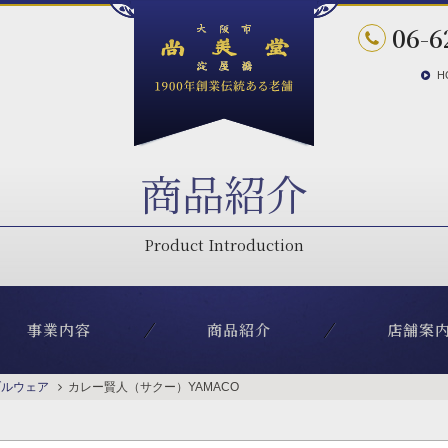
06-6
H
商品紹介
事業内容
商品紹介
店舗案
ブルウェア
カレー賢人（サクー）YAMACO