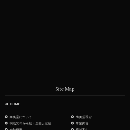
Site Map
HOME
尚美堂について
尚美堂理念
明治33年から続く歴史と伝統
事業内容
会社概要
店舗案内