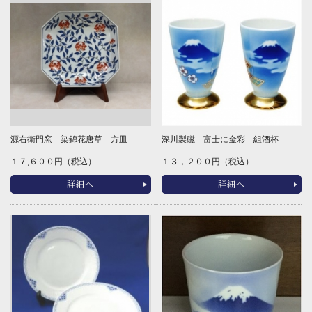
源右衛門窯 染錦花唐草 方皿
深川製磁 富士に金彩 組酒杯
１７,６００円（税込）
１３，２００円（税込）
詳細へ
詳細へ