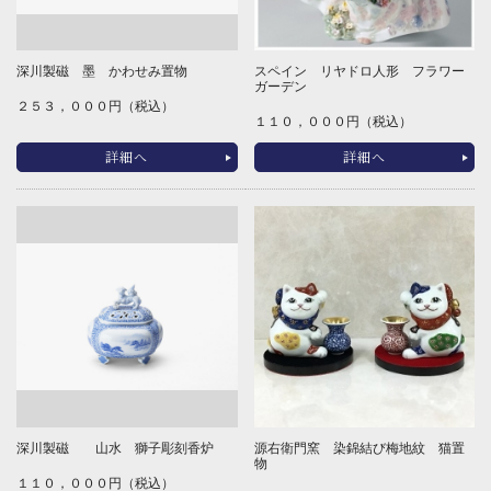
深川製磁 墨 かわせみ置物
スペイン リヤドロ人形 フラワー
ガーデン
２５３，０００円（税込）
１１０，０００円（税込）
詳細へ
詳細へ
深川製磁 山水 獅子彫刻香炉
源右衛門窯 染錦結び梅地紋 猫置
物
１１０，０００円（税込）