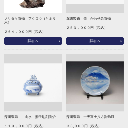
ノリタケ置物 フクロウ（とまり
深川製磁 墨 かわせみ置物
木）
２５３，０００円（税込）
２６４，０００円（税込）
詳細へ
詳細へ
深川製磁 山水 獅子彫刻香炉
深川製磁 一天富士八方割飾皿
１１０，０００円（税込）
３３,０００円（税込）