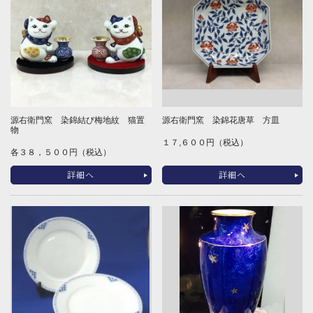
源右衛門窯 染錦結び梅地紋 猫置
源右衛門窯 染錦花唐草 方皿
物
１７,６００円（税込）
各３８，５００円（税込）
詳細へ
詳細へ