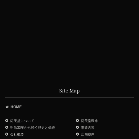
Site Map
HOME
尚美堂について
尚美堂理念
明治33年から続く歴史と伝統
事業内容
会社概要
店舗案内