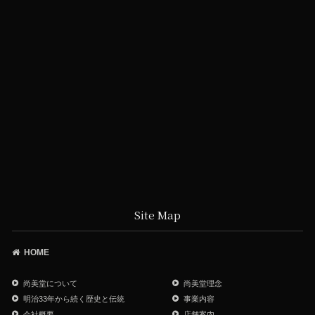
Site Map
HOME
尚美堂について
尚美堂理念
明治33年から続く歴史と伝統
事業内容
会社概要
店舗案内