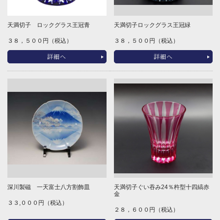
天満切子 ロックグラス王冠青
天満切子ロックグラス王冠緑
３８，５００円（税込）
３８，５００円（税込）
詳細へ
詳細へ
深川製磁 一天富士八方割飾皿
天満切子ぐい吞み24％杵型十四縞赤
金
３３,０００円（税込）
２８，６００円（税込）